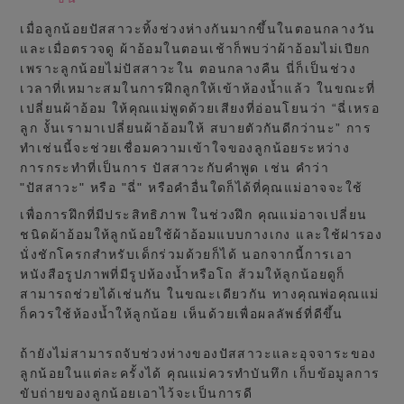
เมื่อลูกน้อยปัสสาวะทิ้งช่วงห่างกันมากขึ้นในตอนกลางวัน
และเมื่อตรวจดู ผ้าอ้อมในตอนเช้าก็พบว่าผ้าอ้อมไม่เปียก
เพราะลูกน้อยไม่ปัสสาวะใน ตอนกลางคืน นี่ก็เป็นช่วง
เวลาที่เหมาะสมในการฝึกลูกให้เข้าห้องน้ำแล้ว ในขณะที่
เปลี่ยนผ้าอ้อม ให้คุณแม่พูดด้วยเสียงที่อ่อนโยนว่า “ฉี่เหรอ
ลูก งั้นเรามาเปลี่ยนผ้าอ้อมให้ สบายตัวกันดีกว่านะ” การ
ทำเช่นนี้จะช่วยเชื่อมความเข้าใจของลูกน้อยระหว่าง
การกระทำที่เป็นการ ปัสสาวะกับคำพูด เช่น คำว่า
"ปัสสาวะ" หรือ "ฉี่" หรือคำอื่นใดก็ได้ที่คุณแม่อาจจะใช้
เพื่อการฝึกที่มีประสิทธิภาพ ในช่วงฝึก คุณแม่อาจเปลี่ยน
ชนิดผ้าอ้อมให้ลูกน้อยใช้ผ้าอ้อมแบบกางเกง และใช้ฝารอง
นั่งชักโครกสำหรับเด็กร่วมด้วยก็ได้ นอกจากนี้การเอา
หนังสือรูปภาพที่มีรูปห้องน้ำหรือโถ ส้วมให้ลูกน้อยดูก็
สามารถช่วยได้เช่นกัน ในขณะเดียวกัน ทางคุณพ่อคุณแม่
ก็ควรใช้ห้องน้ำให้ลูกน้อย เห็นด้วยเพื่อผลลัพธ์ที่ดีขึ้น
ถ้ายังไม่สามารถจับช่วงห่างของปัสสาวะและอุจจาระของ
ลูกน้อยในแต่ละครั้งได้ คุณแม่ควรทำบันทึก เก็บข้อมูลการ
ขับถ่ายของลูกน้อยเอาไว้จะเป็นการดี