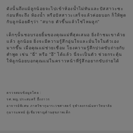
ดังนั้นถึงแม้ลูกน้อยจะไปเข้าห้องน้ำไม่ทันและปัสสาวะซะ
ก่อนที่จะถึง ห้องน้ำ หรือปัสสาวะเสร็จแล้วค่อยบอก ก็ให้พูด
กับลูกน้อยดีๆว่า "สบาย ตัวขึ้นแล้วใช่ไหมลูก"
เด็กๆนั้นชอบรอยยิ้มของคุณแม่ที่สุดเสมอ ยิ่งถ้าชมเขาด้วย
แล้ว ลูกน้อย ยิ่งจะมีความรู้สึกอุ่นใจและมั่นใจในตัวเอง
มากขึ้น เมื่อคุณแม่ช่วยเชื่อม โยงความรู้สึกปวดขับถ่ายกับ
คำพูด เช่น "ฉี่" หรือ "อึ" ได้แล้ว นี่จะเป็นตัว ช่วยกระตุ้น
ให้ลูกน้อยบอกคุณแม่ในคราวหน้าที่รู้สึกอยากขับถ่ายได้
ตรวจสอบข้อมูลโดย :
รศ.พญ.ประสบครี อึ้งถาวร
อาจารย์พิเศษ ภาควิชากุมารเวชศาสตร์ จุฬาลงกรณ์มหาวิทยาลัย
กุมารแพทย์ ผู้เชี่ยวชาญด้านสุขภาพเด็ก