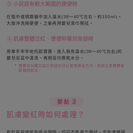
② 小屁屁有較大範圍的便便時
在瓶中或噴霧器中加入溫水(38～40℃左右，約150ml)。
大致沖洗掉便便，之後再用嬰兒濕巾擦拭。
③ 肌膚整體泛紅、便便附著到背部時
用單手牢牢地托起寶寶，放入裝有溫水(38～40℃左右)的
嬰兒浴盆中清洗。再用浴巾擦乾水分。
*
寶寶可以獨立站立的話也可以使用淋浴方式，但須注意寶寶會
跌倒的狀況。
肌膚變紅時如何處理？
有紅屁屁或尿布疹出現時，切記不能用力擦拭，否則會變得