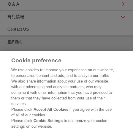
Ｑ＆Ａ
育兒情報
Contact US
產品資訊
品牌資訊
Cookie preference
產品Q&A
We use cookies to improve your experience on our website,
to personalise content and ads, and to analyse our traffic.
消費者服務聯絡方式
We also share information about your use of our website
with our advertising and analytics partners, who may
公司資訊
combine it with other information that you have provided to
them or that they have collected from your use of their
認識花王
services.
Please click
Accept All Cookies
if you agree with the use
花王化學品事業
of all of our cookies.
Please click
Cookie Settings
to customize your cookie
使用規範
settings on our website.