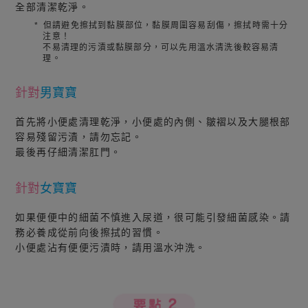
全部清潔乾淨。
*
但請避免擦拭到黏膜部位，黏膜周圍容易刮傷，擦拭時需十分
注意！
不易清理的污漬或黏膜部分，可以先用溫水清洗後較容易清
理。
針對
男寶寶
首先將小便處清理乾淨，小便處的內側、皺褶以及大腿根部
容易殘留污漬，請勿忘記。
最後再仔細清潔肛門。
針對
女寶寶
如果便便中的細菌不慎進入尿道，很可能引發細菌感染。請
務必養成從前向後擦拭的習慣。
小便處沾有便便污漬時，請用溫水沖洗。