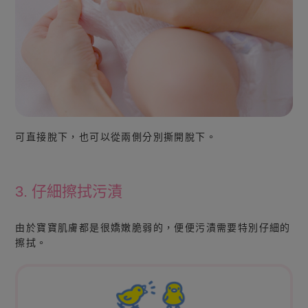
可直接脫下，也可以從兩側分別撕開脫下。
3. 仔細擦拭污漬
由於寶寶肌膚都是很嬌嫩脆弱的，便便污漬需要特別仔細的
擦拭。