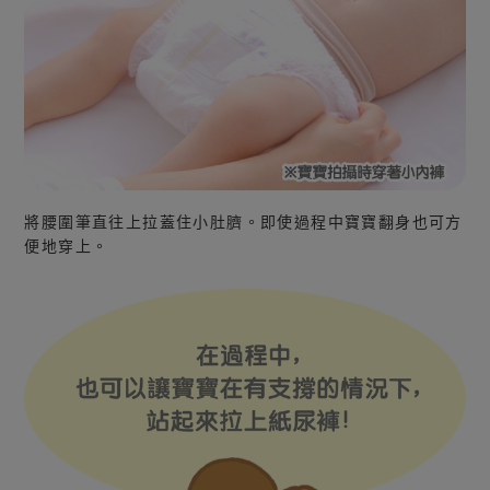
將腰圍筆直往上拉蓋住小肚臍。即使過程中寶寶翻身也可方
便地穿上。