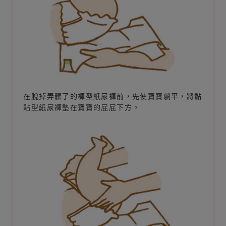
在脫掉弄髒了的褲型紙尿褲前，先使寶寶躺平，將黏
貼型紙尿褲墊在寶寶的屁屁下方。