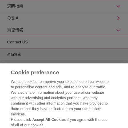
選購指南
Ｑ＆Ａ
育兒情報
Contact US
產品資訊
品牌資訊
Cookie preference
產品Q&A
We use cookies to improve your experience on our website,
to personalise content and ads, and to analyse our traffic.
消費者服務聯絡方式
We also share information about your use of our website
with our advertising and analytics partners, who may
公司資訊
combine it with other information that you have provided to
them or that they have collected from your use of their
認識花王
services.
Please click
Accept All Cookies
if you agree with the use
花王化學品事業
of all of our cookies.