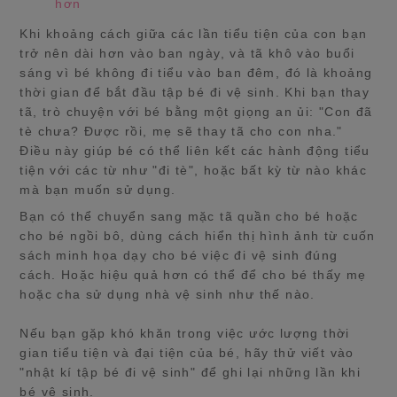
hơn
Khi khoảng cách giữa các lần tiểu tiện của con bạn
trở nên dài hơn vào ban ngày, và tã khô vào buổi
sáng vì bé không đi tiểu vào ban đêm, đó là khoảng
thời gian để bắt đầu tập bé đi vệ sinh. Khi bạn thay
tã, trò chuyện với bé bằng một giọng an ủi: "Con đã
tè chưa? Được rồi, mẹ sẽ thay tã cho con nha."
Điều này giúp bé có thể liên kết các hành động tiểu
tiện với các từ như "đi tè", hoặc bất kỳ từ nào khác
mà bạn muốn sử dụng.
Bạn có thể chuyển sang mặc tã quần cho bé hoặc
cho bé ngồi bô, dùng cách hiển thị hình ảnh từ cuốn
sách minh họa dạy cho bé việc đi vệ sinh đúng
cách. Hoặc hiệu quả hơn có thể để cho bé thấy mẹ
hoặc cha sử dụng nhà vệ sinh như thế nào.
Nếu bạn gặp khó khăn trong việc ước lượng thời
gian tiểu tiện và đại tiện của bé, hãy thử viết vào
"nhật kí tập bé đi vệ sinh" để ghi lại những lần khi
bé vệ sinh.