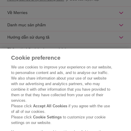
Về Merries
Danh mục sản phẩm
Hướng dẫn sử dụng tã
Thông tin hữu ích cho mẹ và bé
Cookie preference
Catalogue sản phẩm
We use cookies to improve your experience on our website,
to personalise content and ads, and to analyse our traffic.
Liên hệ
We also share information about your use of our website
with our advertising and analytics partners, who may
Thông tin doanh nghiệp
combine it with other information that you have provided to
them or that they have collected from your use of their
Chúng tôi là ai
services.
Please click
Accept All Cookies
if you agree with the use
Hóa chất Kao
of all of our cookies.
Please click
Cookie Settings
to customize your cookie
Thông cáo pháp lý
settings on our website.