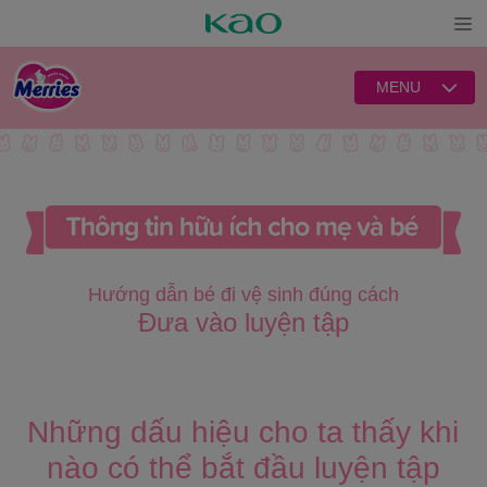
Open
MENU
Hướng dẫn bé đi vệ sinh đúng cách
Đưa vào luyện tập
Những dấu hiệu cho ta thấy khi
nào có thể bắt đầu luyện tập