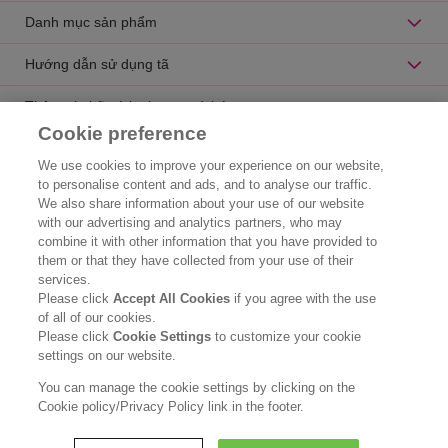
Danh mục sản phẩm
Hướng dẫn sử dụng tã
Thông tin hữu ích cho mẹ và bé
Cookie preference
Catalogue sản phẩm
We use cookies to improve your experience on our website,
to personalise content and ads, and to analyse our traffic.
Liên hệ
We also share information about your use of our website
with our advertising and analytics partners, who may
Thông tin doanh nghiệp
combine it with other information that you have provided to
them or that they have collected from your use of their
Chúng tôi là ai
services.
Please click
Accept All Cookies
if you agree with the use
Hóa chất Kao
of all of our cookies.
Please click
Cookie Settings
to customize your cookie
Thông cáo pháp lý
settings on our website.
Chính sách bảo mật
You can manage the cookie settings by clicking on the
Cookie policy/Privacy Policy link in the footer.
Copyright © Kao Vietnam Co., Ltd. All rights reserved.