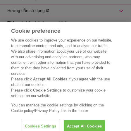
Hướng dẫn sử dụng tã
Thông tin hữu ích cho mẹ và bé
Cookie preference
Catalogue sản phẩm
We use cookies to improve your experience on our website,
to personalise content and ads, and to analyse our traffic.
Liên hệ
We also share information about your use of our website
with our advertising and analytics partners, who may
Thông tin doanh nghiệp
combine it with other information that you have provided to
them or that they have collected from your use of their
Chúng tôi là ai
services.
Please click
Accept All Cookies
if you agree with the use
Hóa chất Kao
of all of our cookies.
Please click
Cookie Settings
to customize your cookie
Thông cáo pháp lý
settings on our website.
Chính sách bảo mật
You can manage the cookie settings by clicking on the
Cookie policy/Privacy Policy link in the footer.
Copyright © Kao Vietnam Co., Ltd. All rights reserved.
Cookies Settings
Accept All Cookies