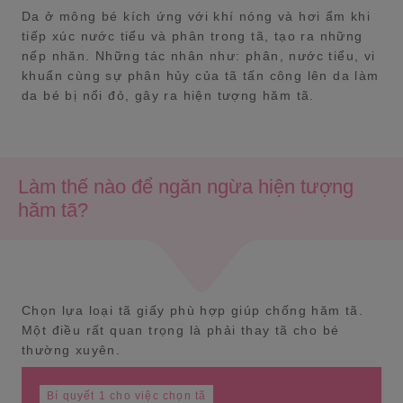
Da ở mông bé kích ứng với khí nóng và hơi ẩm khi
tiếp xúc nước tiểu và phân trong tã, tạo ra những
nếp nhăn. Những tác nhân như: phân, nước tiểu, vi
khuẩn cùng sự phân hủy của tã tấn công lên da làm
da bé bị nổi đỏ, gây ra hiện tượng hăm tã.
Làm thế nào để ngăn ngừa hiện tượng
hăm tã?
Chọn lựa loại tã giấy phù hợp giúp chống hăm tã.
Một điều rất quan trọng là phải thay tã cho bé
thường xuyên.
Bí quyết 1 cho việc chọn tã