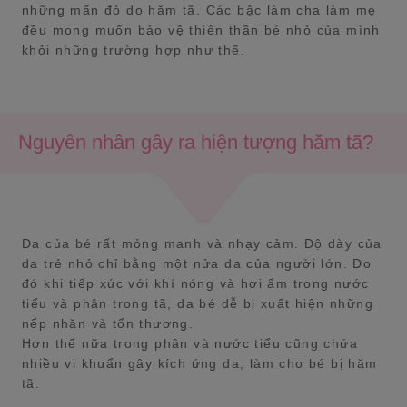
những mẩn đỏ do hăm tã. Các bậc làm cha làm mẹ
đều mong muốn bảo vệ thiên thần bé nhỏ của mình
khỏi những trường hợp như thế.
Nguyên nhân gây ra hiện tượng hăm tã?
Da của bé rất mỏng manh và nhạy cảm. Độ dày của
da trẻ nhỏ chỉ bằng một nửa da của người lớn. Do
đó khi tiếp xúc với khí nóng và hơi ẩm trong nước
tiểu và phân trong tã, da bé dễ bị xuất hiện những
nếp nhăn và tổn thương.
Hơn thế nữa trong phân và nước tiểu cũng chứa
nhiều vi khuẩn gây kích ứng da, làm cho bé bị hăm
tã.