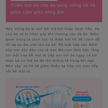
Thấm hút tốt cho da vùng mông bé sẽ
giảm cảm giác nóng ẩm
Nếu mông bé bị ướt bởi mồ hôi hoặc nước tiểu, da
của bé sẽ bị nhăn gây tổn thương cho da bé. Điều
quan trọng là chọn loại tã thấm hút tốt để tránh để
tối đa sự ẩm ướt cho da bé. Bề mặt tiếp xúc điểm
xốp mịn độc đáo của tã dán Merries đảm bảo rằng
chỉ một nửa bề mặt tã tiếp xúc với da ngay cả khi
toàn bộ cơ thể bé đè lên miếng tã trong khi ngủ.
Như vậy, da bé sẽ giảm thiểu sự tiếp xúc trực tiếp
với bề mặt tã.