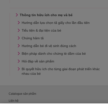
Thông tin hữu ích cho mẹ và bé
Hướng dẫn lựa chọn tã giấy cho lần đầu tiên
Tiểu tiện & đại tiện của bé
Chứng hăm tã
Hướng dẫn bé đi vệ sinh đúng cách
Biện pháp dành cho chứng tè dầm của bé
Hỏi đáp về sản phẩm
Bí quyết hữu ích cho từng giai đoạn phát triển khác
nhau của bé
Catalogue sản phẩm
Liên hệ