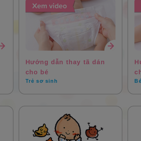
Hướng dẫn thay tã dán
H
cho bé
c
Trẻ sơ sinh
Bé