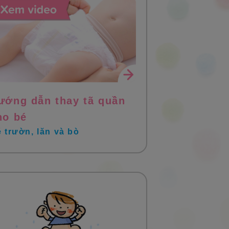
ướng dẫn thay tã quần
ho bé
 trườn, lăn và bò