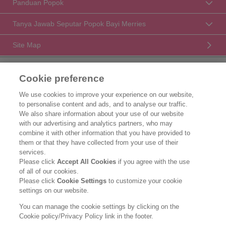
Panduan Popok
Tanya Jawab Seputar Popok Bayi Merries
Site Map
Katalog Produk
Cookie preference
Informasi Merek
We use cookies to improve your experience on our website,
to personalise content and ads, and to analyse our traffic.
Hubungi Kami
We also share information about your use of our website
with our advertising and analytics partners, who may
Informasi Perusahaan
combine it with other information that you have provided to
them or that they have collected from your use of their
Siapa Kami
services.
Please click
Accept All Cookies
if you agree with the use
Kao Chemical
of all of our cookies.
Please click
Cookie Settings
to customize your cookie
Pernyataan Hukum
settings on our website.
Kebijakan Privasi
You can manage the cookie settings by clicking on the
Cookie policy/Privacy Policy link in the footer.