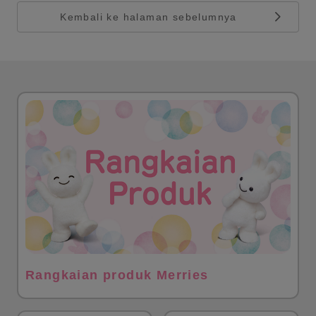
Kembali ke halaman sebelumnya
Rangkaian produk Merries