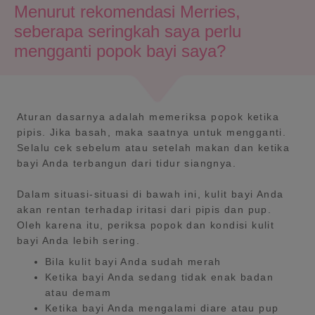
Menurut rekomendasi Merries,
seberapa seringkah saya perlu
mengganti popok bayi saya?
Aturan dasarnya adalah memeriksa popok ketika
pipis. Jika basah, maka saatnya untuk mengganti.
Selalu cek sebelum atau setelah makan dan ketika
bayi Anda terbangun dari tidur siangnya.
Dalam situasi-situasi di bawah ini, kulit bayi Anda
akan rentan terhadap iritasi dari pipis dan pup.
Oleh karena itu, periksa popok dan kondisi kulit
bayi Anda lebih sering.
Bila kulit bayi Anda sudah merah
Ketika bayi Anda sedang tidak enak badan
atau demam
Ketika bayi Anda mengalami diare atau pup