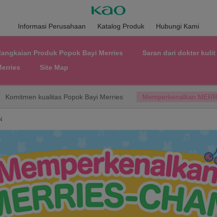
Informasi Perusahaan
Katalog Produk
Hubungi Kami
angkaian Produk Popok Bayi Merries
Saran dari dokter kuli
erries
Site Map
Komitmen kualitas Popok Bayi Merries
Memperkenalkan MER
N