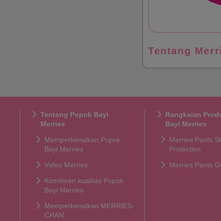
Tentang Merr
Tentang Popok Bayi
Rangkaian Prod
Merries
Bayi Merries
Memperkenalkan Popok
Merries Pants S
Bayi Merries
Protection
Video Merries
Merries Pants G
Komitmen kualitas Popok
Bayi Merries
Memperkenalkan MERRIES-
CHAN