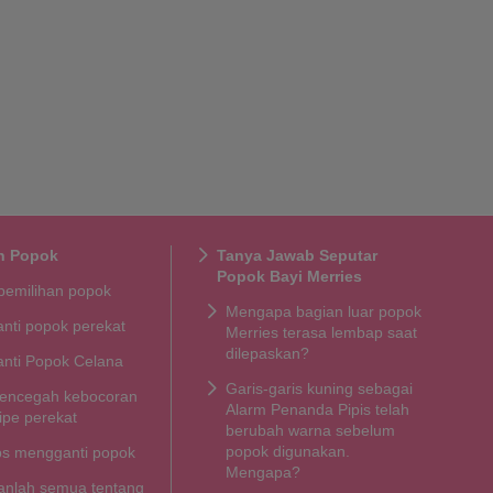
n Popok
Tanya Jawab Seputar
Popok Bayi Merries
pemilihan popok
Mengapa bagian luar popok
nti popok perekat
Merries terasa lembap saat
dilepaskan?
nti Popok Celana
Garis-garis kuning sebagai
encegah kebocoran
Alarm Penanda Pipis telah
ipe perekat
berubah warna sebelum
popok digunakan.
ips mengganti popok
Mengapa?
kanlah semua tentang