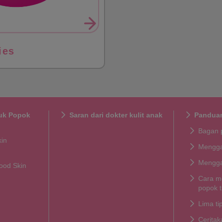
ies
uk Popok
Saran dari dokter kulit anak
Pandua
Bagan 
kin
Mengga
Mengga
ood Skin
Cara m
popok t
Lima t
Cerita