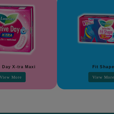
e Day X-tra Maxi
Fit Shap
View More
View Mor