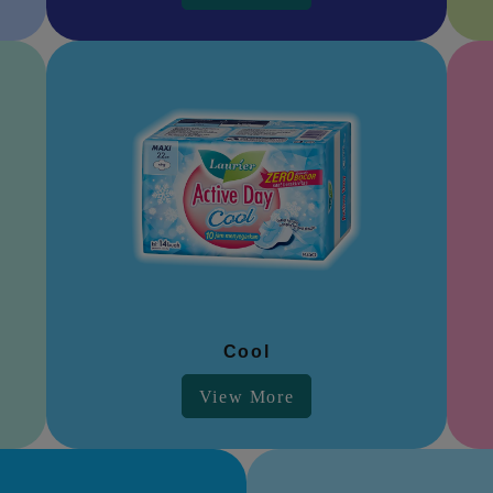
Cool
View More