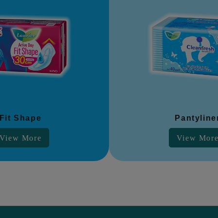
Fit Shape
Pantyline
View More
View Mor