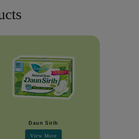
ucts
Daun Sirih
View More