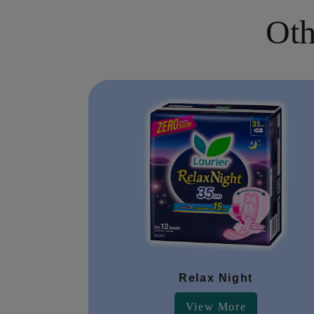
Oth
Relax Night
View More