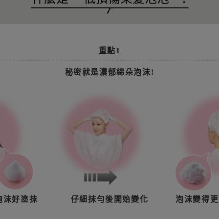
重點1
秘密就是濃郁綿朵泡沫!
泡沫好塗抹
仔細抹勻後開始變化
泡沫變得更