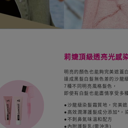
莉婕頂級透亮光感
明亮的顏色也能夠完美遮蓋
達成黑髮白髮無色差的沙龍級
7種不同明亮風格髮色，
即使有白髮也能盡情享受多種
●沙龍級染髮霜質地，完美
●高效潤澤護髮成分添加*，
●不刺鼻氣味溫和配方
●內附護髮乳(需沖洗)