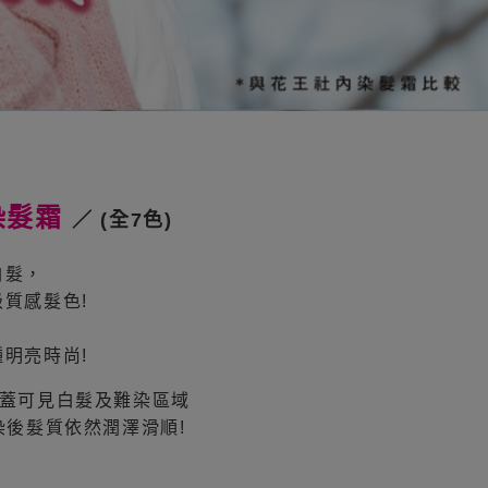
染髮霜
／ (全7色)
白髮，
質感髮色!
明亮時尚!
遮蓋可見白髮及難染區域
染後髮質依然潤澤滑順!