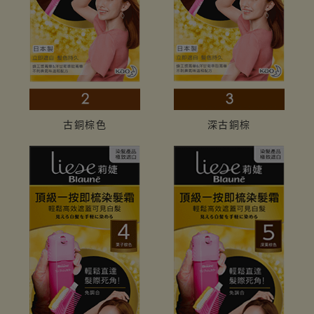
古銅棕色
深古銅棕