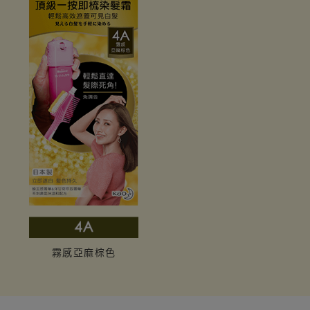
霧感亞麻棕色