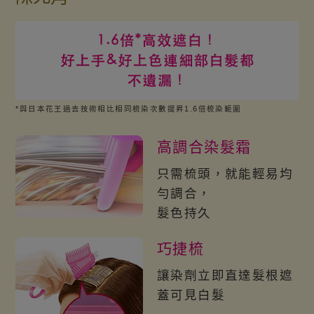
*與日本花王過去技術相比相同梳染次數提昇1.6倍梳染範圍
高調合染髮霜
只需梳頭，就能輕易均
勻調合，
髮色持久
巧捷梳
讓染劑立即直達髮根遮
蓋可見白髮