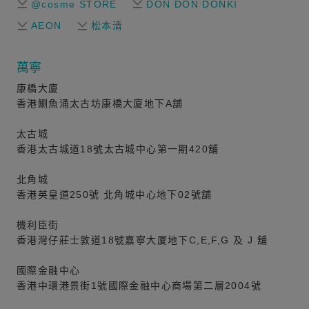
@cosme STORE
DON DON DONKI
AEON
松本清
萬寧
康橋大廈
香港鰂魚涌太古坊康橋大廈地下A舖
太古城
香港太古城道18號太古城中心第一期420舖
北角城
香港英皇道250號 北角城中心地下02號舖
機利臣街
香港灣仔莊士敦道18號嘉寧大厦地下C,E,F,G 及 J 舖
國際金融中心
香港中環港景街1號國際金融中心商場第二層2004號