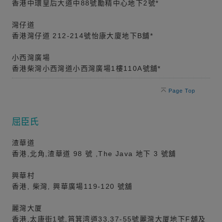
香港中環皇后大道中88號勵精中心地下2號*
灣仔道
香港灣仔道 212-214號怡康大廈地下B舖*
小西灣廣場
香港柴灣小西灣道小西灣廣場1樓110A號舖*
Page Top
屈臣氏
渣華道
香港,北角,渣華道 98 號 ,The Java 地下 3 號舖
興華村
香港, 柴灣, 興華廣場119-120 號舖
麗灣大厦
香港,太康街1號,筲箕湾道33,37-55號麗灣大厦地下F舖及