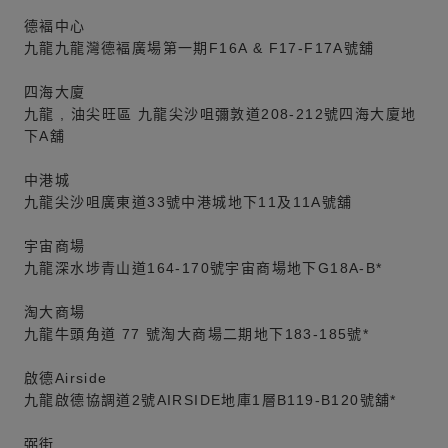
德褔中心
九龍九龍灣德褔廣場第一期F16A & F17-F17A號舖
四海大廈
九龍 , 油尖旺區 九龍尖沙咀彌敦道208-212號四海大廈地
下A舖
中港城
九龍尖沙咀廣東道33號中港城地下11及11A號舖
宇宙商場
九龍深水埗青山道164-170號宇宙商場地下G18A-B*
淘大商場
九龍牛頭角道 77 號淘大商場二期地下183-185號*
啟德Airside
九龍啟德協調道2號AIRSIDE地庫1層B119-B120號舖*
弼街