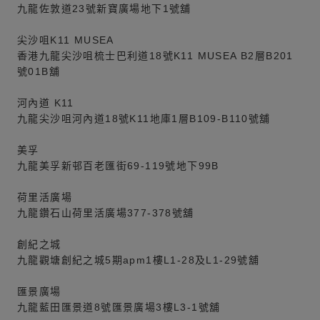
九龍佐敦道23號新寶廣場地下1號舖
尖沙咀K11 MUSEA
香港九龍尖沙咀梳士巴利道18號K11 MUSEA B2層B201
號01B舖
河內道 K11
九龍尖沙咀河內道18號K11地庫1層B109-B110號舖
美孚
九龍美孚新邨百老匯街69-119號地下99B
荷里活廣場
九龍鑽石山荷里活廣場377-378號舖
創紀之城
九龍觀塘創紀之城5期apm1樓L1-28及L1-29號舖
匯景廣場
九龍藍田匯景道8號匯景廣場3樓L3-1號舖