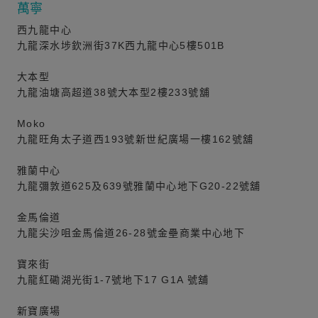
萬寧
西九龍中心
九龍深水埗欽洲街37K西九龍中心5樓501B
大本型
九龍油塘高超道38號大本型2樓233號舖
Moko
九龍旺角太子道西193號新世紀廣場一樓162號舖
雅蘭中心
九龍彌敦道625及639號雅蘭中心地下G20-22號舖
金馬倫道
九龍尖沙咀金馬倫道26-28號金壘商業中心地下
寶來街
九龍紅磡湖光街1-7號地下17 G1A 號舖
新寶廣場