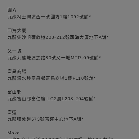
圓方
九龍柯士甸道西一號圓方1樓1092號舖*
四海大廈
九龍尖沙咀彌敦道208-212號四海大廈地下A舖*
又一城
九龍九龍塘達之路80號又一城MTR-09號舖*
富昌商場
九龍深水埗富昌邨富昌商場1樓F110號舖*
富山邨
九龍富山邨富仁樓 LG2層L203-204號舖*
富運
九龍彌敦道573號富運中心地下A舖*
Moko