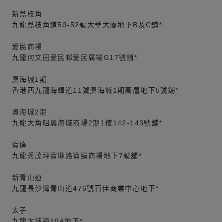
新荔枝角
九龍荔枝角道50-52號大華大廈地下B及C舖*
愛民商場
九龍何文田愛民邨愛民廣場G17號舖*
奧海城1期
香港西九龍海輝道11號奧海城1期高層地下5號舖*
奧海城2期
九龍大角咀奧海城商場2期1樓142-143號舖*
寶達
九龍秀茂坪寶琳路寶達商場地下7號舖*
新青山道
九龍長沙灣青山道476號百佳商業中心地下*
太子
九龍大埔道10A地下*