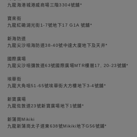
九龍海港城港威商場三階3304號舖*
寶來街
九龍紅磡湖光街1-7號地下17 G1A 號舖*
新海防道
九龍尖沙咀海防道38-40號中達大廈地下及天井*
國際廣場
九龍尖沙咀彌敦道63號國際廣場MTR樓層17, 20-23號舖*
埃華街
九龍大角咀51-65號埃華街大方樓地下3-4號舖*
新寶廣場
九龍佐敦道23號新寶廣場地下1號舖*
新蒲崗Mikiki
九龍新蒲崗太子道東638號Mikiki地下G56號鋪*