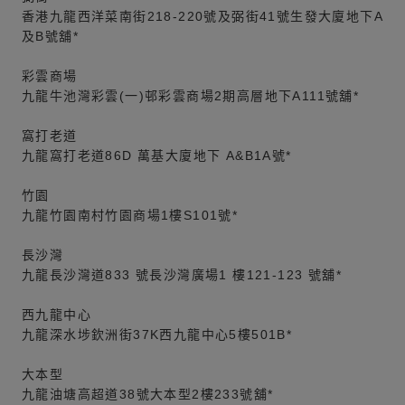
香港九龍西洋菜南街218-220號及弼街41號生發大廈地下A
及B號舖*
彩雲商場
九龍牛池灣彩雲(一)邨彩雲商場2期高層地下A111號舖*
窩打老道
九龍窩打老道86D 萬基大廈地下 A&B1A號*
竹園
九龍竹園南村竹園商場1樓S101號*
長沙灣
九龍長沙灣道833 號長沙灣廣場1 樓121-123 號舖*
西九龍中心
九龍深水埗欽洲街37K西九龍中心5樓501B*
大本型
九龍油塘高超道38號大本型2樓233號舖*