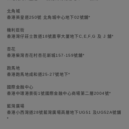
北角城
香港英皇道250號 北角城中心地下02號舖*
機利臣街
香港灣仔莊士敦道18號嘉寧大厦地下C,E,F,G 及 J 舖*
杏花
香港柴灣杏花村杏花新城157-159號舖*
跑馬地
香港跑馬地成和道25-27號地下*
國際金融中心
香港中環港景街1號國際金融中心商場第二層2004號*
藍灣廣場
香港小西灣道28號藍灣廣場高層地下UG51 及UG52A號舖
*