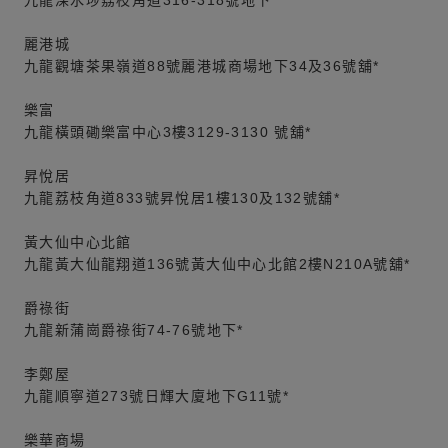
麗港城
九龍觀塘茶果嶺道88號麗港城商場地下34及36號舖*
樂富
九龍橫頭磡樂富中心3樓3129-3130 號舖*
昇悅居
九龍荔枝角道833號昇悅居1樓130及132號舖*
黃大仙中心北館
九龍黃大仙龍翔道136號黃大仙中心北館2樓N210A號舖*
爵祿街
九龍新蒲崗爵祿街74-76號地下*
李鄭屋
九龍順寧道273號日輝大廈地下G11號*
樂華商場