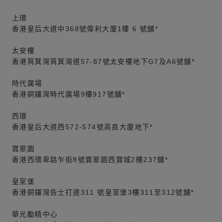
上環
香港皇后大道中368號偉利大廈1樓 6 號舖*
太安樓
香港筲箕灣筲箕灣道57-87號太安樓地下G7及A6號舖*
時代廣場
香港銅鑼灣時代廣場9樓917號舖*
西環
香港皇后大道西572-574號高良大廈地下*
寶翠園
香港西環卑路乍街8號寶翠園西寶城2樓237舖*
皇室堡
香港銅鑼灣告士打道311 號皇室堡3樓311至312號舖*
華光勵精中心