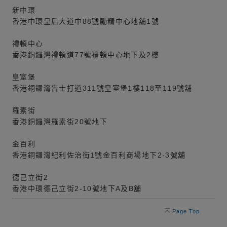
新中環
香港中環皇后大道中88號勵精中心地舖1號
禮頓中心
香港銅鑼灣禮頓道77號禮頓中心地下及2樓
皇室堡
香港銅鑼灣告士打道311號皇室堡1樓118至119號舖
羅素街
香港銅鑼灣羅素街20號地下
金百利
香港銅鑼灣紀利佐治街1號金百利商場地下2-3號舖
德己立街2
香港中環德己立街2-10號地下A及B舖
Page Top