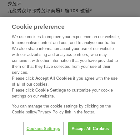
秀茂坪
九龍秀茂坪邨秀茂坪商場1 樓108 號舖*
順利商場
Cookie preference
九龍觀塘利安道15號順利邨順利商場2樓201B號舖*
We use cookies to improve your experience on our website,
to personalise content and ads, and to analyse our traffic.
德褔中心
We also share information about your use of our website
九龍九龍灣德褔廣場第一期F16A & F17-F17A號舖*
with our advertising and analytics partners, who may
combine it with other information that you have provided to
翠屏道
them or that they have collected from your use of their
九龍觀塘翠屏(北)邨翠屏商場4A號舖*
services.
Please click
Accept All Cookies
if you agree with the use
of all of our cookies.
土瓜灣
Please click
Cookie Settings
to customize your cookie
九龍土瓜灣道美景大廈地下243A*
settings on our website.
You can manage the cookie settings by clicking on the
慈雲山中心
Cookie policy/Privacy Policy link in the footer.
九龍慈雲山毓華街23號慈雲山中心5樓537-538號舖*
新元州街
Cookies Settings
Accept All Cookies
九龍深水埗元州街388號肇如大廈地下B舖*