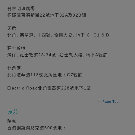
翡翠明珠廣場
銅鑼灣百德新街22號地下32A及32B舖
天后
北角, 英皇道, 十四號, 僑興大夏, 地下 C, C1 & D
莊士敦道
灣仔, 莊士敦道28-34號, 莊士敦大樓, 地下A號舖
北角匯
北角渣華道113號北角匯地下G7號舖
Electric Road北角電器道228號地下1室
Page Top
莎莎
駱克
香港銅鑼灣駱克道500號地下