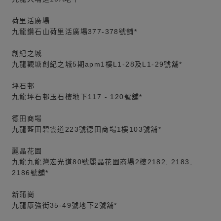
荷里活廣場
九龍鑽石山荷里活廣場377-378號舖*
創紀之城
九龍觀塘創紀之城5期apm1樓L1-28及L1-29號舖*
坪石邨
九龍坪石邨玉石樓地下117 - 120號舖*
德田商場
九龍藍田碧雲道223號德田商場1樓103號舖*
麗晶花園
九龍九龍灣宏光道80號麗晶花園商場2樓2182, 2183,
2186號舖*
新蒲崗
九龍康強街35-49號地下2號舖*