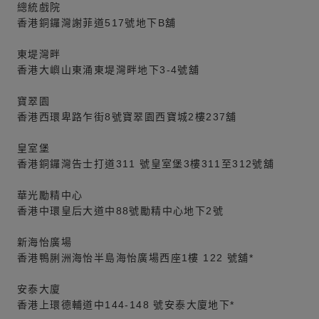
總統戲院
香港銅鑼灣謝菲道517號地下B舖
東堤灣畔
香港大嶼山東涌東堤灣畔地下3-4號舖
寶翠園
香港西環卑路乍街8號寶翠園西寶城2樓237舖
皇室堡
香港銅鑼灣告士打道311 號皇室堡3樓311至312號舖
華光勵精中心
香港中環皇后大道中88號勵精中心地下2號
新海怡廣場
香港鴨脷洲海怡半島海怡廣場西座1樓 122 號舖*
安泰大廈
香港上環德輔道中144-148 號安泰大廈地下*