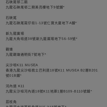
石硤尾邨二期
九龍石硤尾邨二期美亮樓地下9號舖*
石硤尾
九龍石硤尾窩仔街1-13號仁寶大廈地下A舖*
新九龍廣場
九龍大角咀道38號新九龍廣場地下56-59號*
觀塘
九龍觀塘通明街7號地下*
尖沙咀K11 MUSEA
香港九龍尖沙咀梳士巴利道18號K11 MUSEA B2層B201
號01B舖*
河內道 K11
九龍尖沙咀河內道18號K11地庫1層B109-B110號舖*
荔枝角
九龍深水埗荔枝角道316-318號地下*