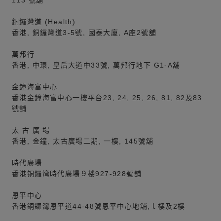
113 號舖
銅鑼灣道 (Health)
香港, 銅鑼灣道3-5號, 國泰大廈, A座2號舖
萬邦行
香港, 中環, 皇后大道中33號, 萬邦行地下 G1-A舖
金鐘海富中心
香港金鐘海富中心一樓平台23, 24, 25, 26, 81, 82及83
號舖
太 古 廣 場
香港, 金鐘, 太古廣場二期, 一樓, 145號舖
時代廣場
香港铜鑼湾時代廣場９楼927-928號舖
恩平中心
香港銅鑼灣恩平道44-48號恩平中心地舖,ｌ樓及2樓