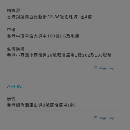
銅鑼灣
香港銅鑼灣百德新街22-36號名珠城1至4樓
中環
香港中環皇后大道中100號LG及地庫
藍灣廣場
香港小西灣小西灣道28號藍灣廣場1樓102及108號舖
Page Top
AEON
康怡
香港鰂魚涌康山道2號康怡廣場(南)
Page Top