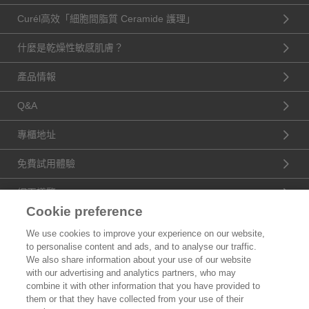
Curél高效「細胞間脂質 Ceramide 護理」
什麼是乾燥性敏感肌膚？
產品情報
Q&A
專櫃地址
免費試用體驗
網頁導覽
Cookie preference
公司資訊
We use cookies to improve your experience on our website,
to personalise content and ads, and to analyse our traffic.
認識花王
We also share information about your use of our website
with our advertising and analytics partners, who may
產品資訊
combine it with other information that you have provided to
them or that they have collected from your use of their
品牌資訊