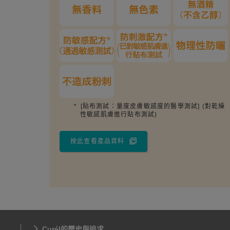
*
[貼布測試：量度皮膚敏感度的醫學測試] (對乾燥
性敏感肌膚進行貼布測試)
按此查看產品資料
Curél的歷史與追求