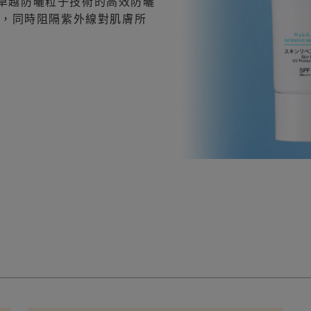
及卓越防曬粒子技術的高效防曬
驗，同時阻隔紫外線對肌膚所