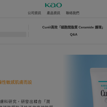
公司資訊
產品資訊
聯絡我們
Curél高效「細胞間脂質 Ceramide 護理」
Q&A
燥性敏感肌膚而設
行皮膚科研究，研發出糅合「潤