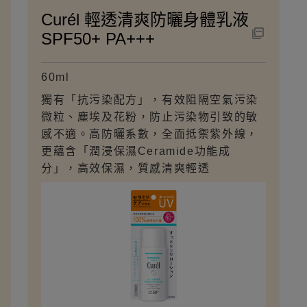
Curél 輕透清爽防曬身體乳液
SPF50+ PA+++
60ml
獨有「抗污染配方」，有效阻隔空氣污染
微粒、塵埃及花粉，防止污染物引致的敏
感不適。高防曬系數，全面抵禦紫外線，
更蘊含「潤浸保濕Ceramide功能成
分」，高效保濕，質感清爽輕透