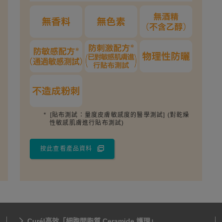
*
[貼布測試：量度皮膚敏感度的醫學測試] (對乾燥
性敏感肌膚進行貼布測試)
按此查看產品資料
Curél高效「細胞間脂質 Ceramide 護理」