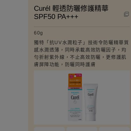
Curél 輕透防曬修護精華
SPF50 PA+++
60g
獨特「抗UV水潤粒子」技術令防曬精華質
感水潤透薄，同時承載高效防曬因子，均
勻折射紫外線，不止高效防曬，更修護肌
膚屏障功能，防曬同時護膚