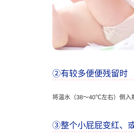
②有较多便便残留时
将温水（38～40℃左右）倒
③整个小屁屁变红、