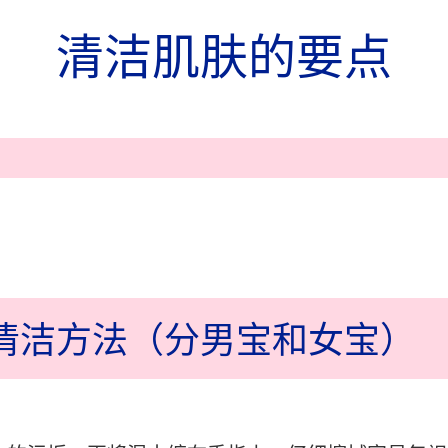
清洁肌肤的要点
清洁方法
（分男宝和女宝）