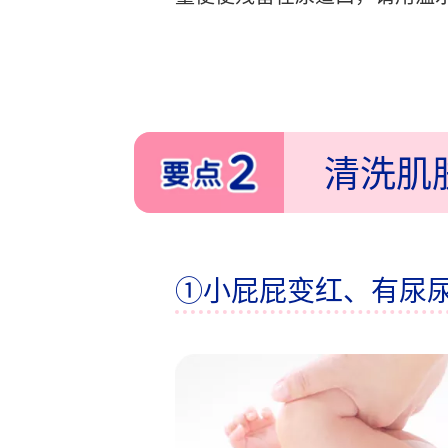
清洗肌
①小屁屁变红、
有尿