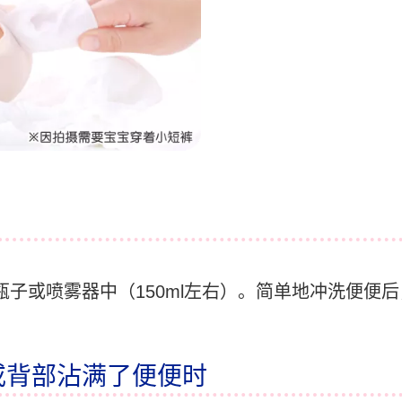
入瓶子或喷雾器中（150ml左右）。简单地冲洗便便
或背部沾满了便便时