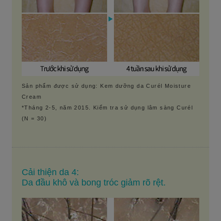
Sản phẩm được sử dụng: Kem dưỡng da Curél Moisture
Cream
*Tháng 2-5, năm 2015. Kiểm tra sử dụng lâm sàng Curél
(N = 30)
Cải thiện da 4:
Da đầu khô và bong tróc giảm rõ rệt.