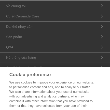
Về chúng tôi
Curél Ceramide Care
Da khô nhạy cảm
Sản phẩm
Q&A
Hệ thống cửa hàng
Sơ đồ Web | Kao Curél
Cookie preference
Catalogue sản phẩm
We use cookies to improve your experience on our website,
to personalise content and ads, and to analyse our traffic.
Liên hệ
We also share information about your use of our website
with our advertising and analytics partners, who may
Thông tin doanh nghiệp
combine it with other information that you have provided to
them or that they have collected from your use of their
Chúng tôi là ai