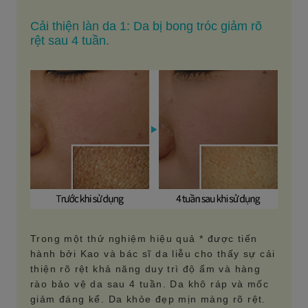
Cải thiện làn da 1: Da bị bong tróc giảm rõ
rệt sau 4 tuần.
Trong một thử nghiệm hiệu quả * được tiến
hành bởi Kao và bác sĩ da liễu cho thấy sự cải
thiện rõ rệt khả năng duy trì độ ẩm và hàng
rào bảo vệ da sau 4 tuần. Da khô ráp và mốc
giảm đáng kể. Da khỏe đẹp mịn màng rõ rệt.