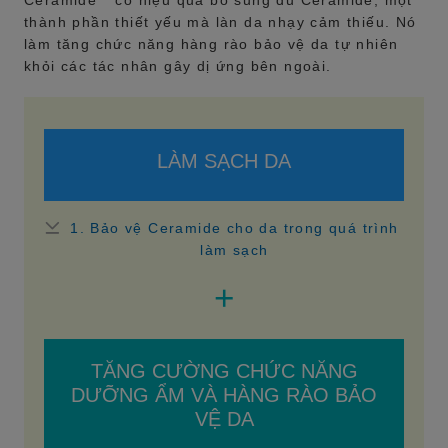
Ceramide*" có hiệu quả bổ sung đủ Ceramide,
một
thành phần thiết yếu mà làn da nhạy cảm thiếu. Nó
làm tăng chức năng hàng rào bảo vệ da tự nhiên
khỏi các tác nhân gây dị ứng bên ngoài.
LÀM SẠCH DA
1. Bảo vệ Ceramide cho da trong quá trình
làm sạch
+
TĂNG CƯỜNG CHỨC NĂNG
DƯỠNG ẨM VÀ HÀNG RÀO BẢO
VỆ DA