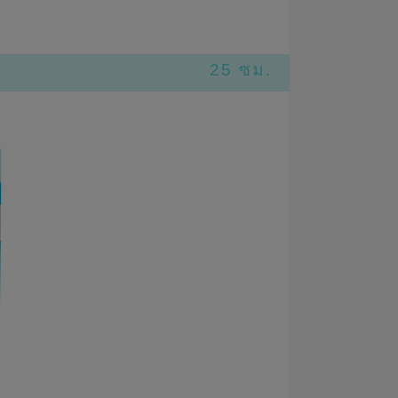
25 ซม.
ล