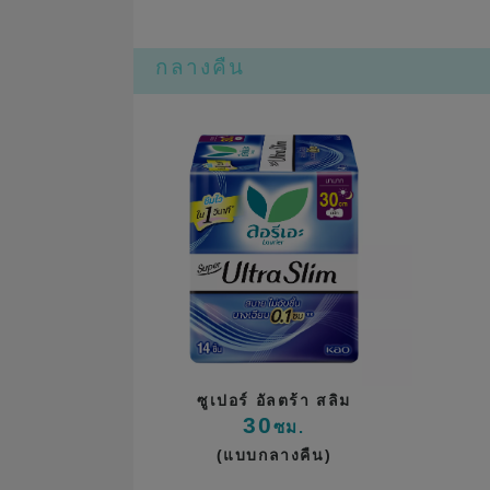
กลางคืน
ซูเปอร์ อัลตร้า สลิม
30
ซม.
(แบบกลางคืน)