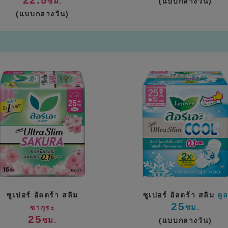
ซม.
(แบบกลางวัน)
(แบบกลางวัน)
ซูเปอร์ อัลตร้า สลิม
ซูเปอร์ อัลตร้า สลิม
คู
25
ซม.
ซากุระ
25
ซม.
(แบบกลางวัน)