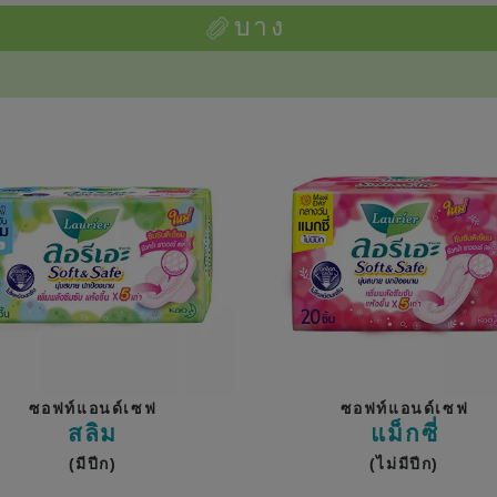
บาง
ซอฟท์แอนด์เซฟ
ซอฟท์แอนด์เซฟ
สลิม
แม็กซี่
(มีปีก)
(ไม่มีปีก)