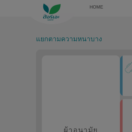
HOME
แยกตามความหนาบาง
ผ้าอนามัย