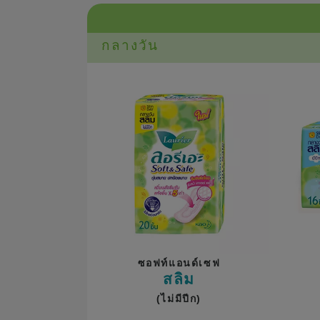
กลางวัน
ซอฟท์แอนด์เซฟ
สลิม
(ไม่มีปีก)