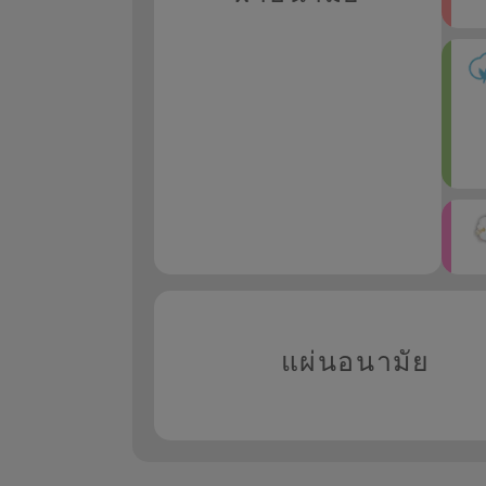
แผ่นอนามัย