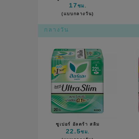
17
ซม.
(แบบกลางวัน)
กลางวัน
ซูเปอร์ อัลตร้า สลิม
22.5
ซม.