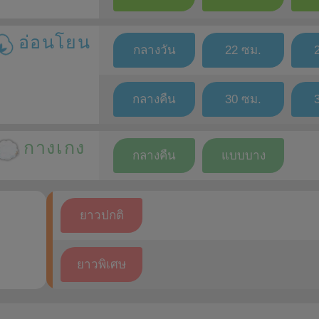
อ่อนโยน
กลางวัน
22 ซม.
กลางคืน
30 ซม.
กางเกง
กลางคืน
แบบบาง
ยาวปกติ
ยาวพิเศษ