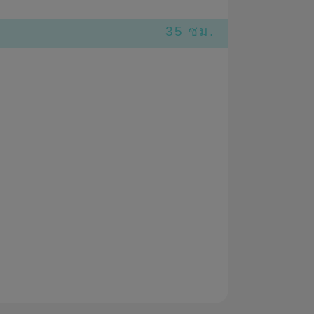
35 ซม.