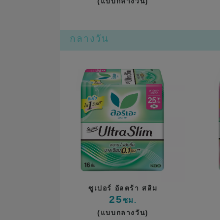
(แบบกลางวัน)
กลางวัน
ซูเปอร์ อัลตร้า สลิม
25
ซม.
(แบบกลางวัน)