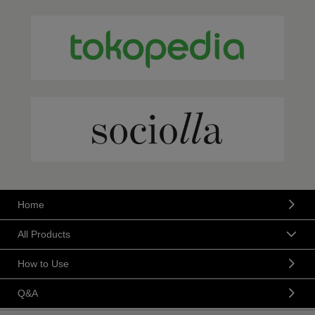
Home
All Products
How to Use
Q&A