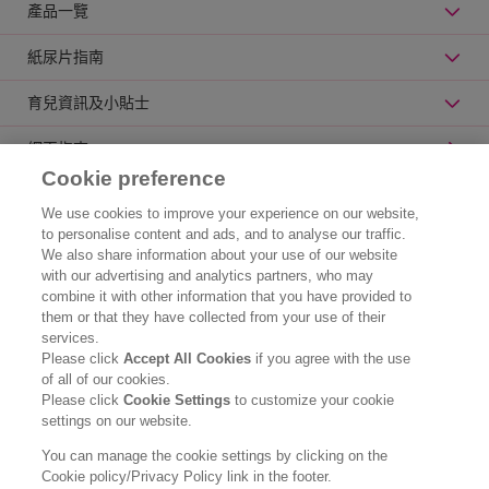
產品一覽
紙尿片指南
育兒資訊及小貼士
網頁指南
Cookie preference
公司資訊
We use cookies to improve your experience on our website,
to personalise content and ads, and to analyse our traffic.
認識花王
We also share information about your use of our website
with our advertising and analytics partners, who may
產品資訊
combine it with other information that you have provided to
them or that they have collected from your use of their
品牌資訊
services.
Please click
Accept All Cookies
if you agree with the use
聯絡我們
of all of our cookies.
Please click
Cookie Settings
to customize your cookie
使用條款
settings on our website.
私隱政策
You can manage the cookie settings by clicking on the
Cookie policy/Privacy Policy link in the footer.