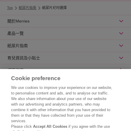
Top
紙尿片指南
紙尿片尺吋選擇
關於Merries
產品一覽
紙尿片指南
育兒資訊及小貼士
網頁指南
Cookie preference
公司資訊
We use cookies to improve your experience on our website,
to personalise content and ads, and to analyse our traffic.
認識花王
We also share information about your use of our website
with our advertising and analytics partners, who may
產品資訊
combine it with other information that you have provided to
them or that they have collected from your use of their
品牌資訊
services.
Please click
Accept All Cookies
if you agree with the use
聯絡我們