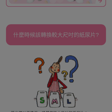
什麼時候該轉換較大尺吋的紙尿片?