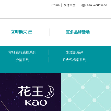
China
简体中文
Kao Worldwide
立即购买
更多品牌活动
零触感羽感棉系列
宠爱肌系列
护垫系列
F透气棉柔系列