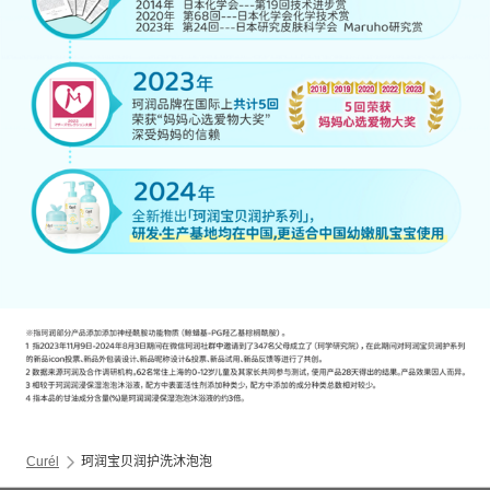
Curél
珂润宝贝润护洗沐泡泡