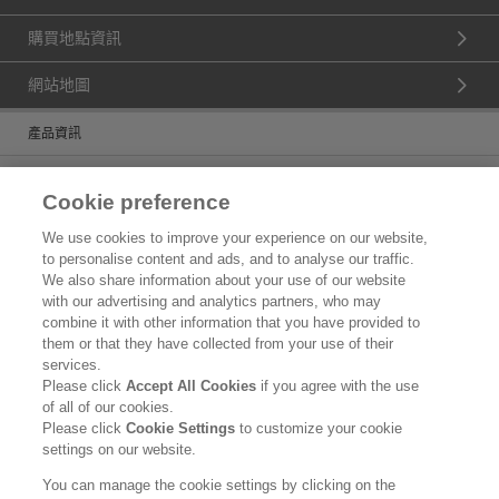
購買地點資訊
網站地圖
產品資訊
品牌資訊
Cookie preference
產品Q&A
We use cookies to improve your experience on our website,
to personalise content and ads, and to analyse our traffic.
消費者服務聯絡方式
We also share information about your use of our website
with our advertising and analytics partners, who may
公司資訊
combine it with other information that you have provided to
them or that they have collected from your use of their
認識花王
services.
Please click
Accept All Cookies
if you agree with the use
花王化學品事業
of all of our cookies.
Please click
Cookie Settings
to customize your cookie
使用規範
settings on our website.
隱私保護
You can manage the cookie settings by clicking on the