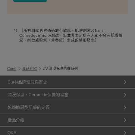
*1
［所有測試者皆通過施行敏感、肌膚刺激及Non-
Comedogenicity測試，但並非表示所有人都不會有肌膚敏
感、刺激或粉刺（青春痘）生成的情形發生］
Curél
產品介紹
UV 潤浸保濕防曬系列
Curél品牌理念與歷史
潤浸保濕，Ceramide保養的理念
乾燥敏感型肌膚的定義
產品介紹
Q&A