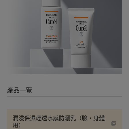
產品一覽
潤浸保濕輕透水感防曬乳（臉・身體
用）