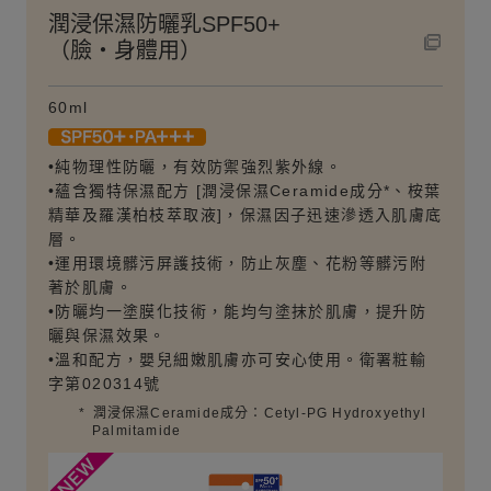
潤浸保濕防曬乳SPF50+
（臉・身體用）
60ml
•純物理性防曬，有效防禦強烈紫外線。
•蘊含獨特保濕配方 [潤浸保濕Ceramide成分*、桉葉
精華及羅漢柏枝萃取液]，保濕因子迅速滲透入肌膚底
層。
•運用環境髒污屏護技術，防止灰塵、花粉等髒污附
著於肌膚。
•防曬均一塗膜化技術，能均勻塗抹於肌膚，提升防
曬與保濕效果。
•溫和配方，嬰兒細嫩肌膚亦可安心使用。衛署粧輸
字第020314號
*
潤浸保濕Ceramide成分：Cetyl-PG Hydroxyethyl
Palmitamide